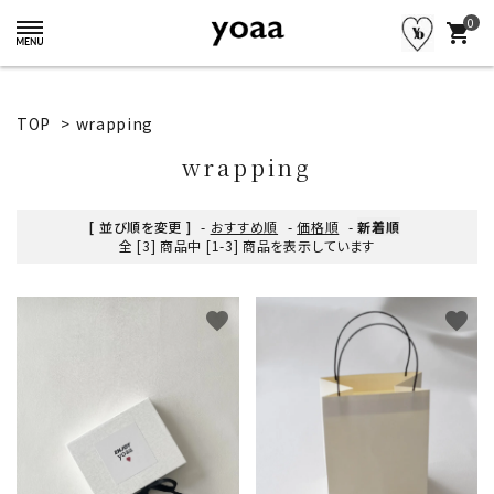
0
shopping_cart
TOP
>
wrapping
wrapping
[ 並び順を変更 ]
-
おすすめ順
-
価格順
-
新着順
全 [3] 商品中 [1-3] 商品を表示しています
favorite
favorite