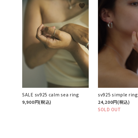
favorite
SALE sv925 calm sea ring
sv925 simple ring
9,900円(税込)
24,200円(税込)
SOLD OUT