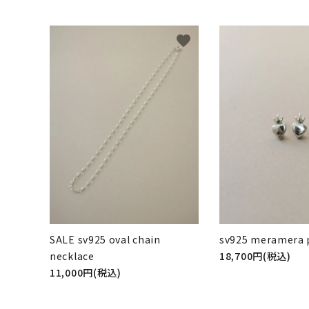
favorite
SALE sv925 oval chain
sv925 meramera 
necklace
18,700円(税込)
11,000円(税込)