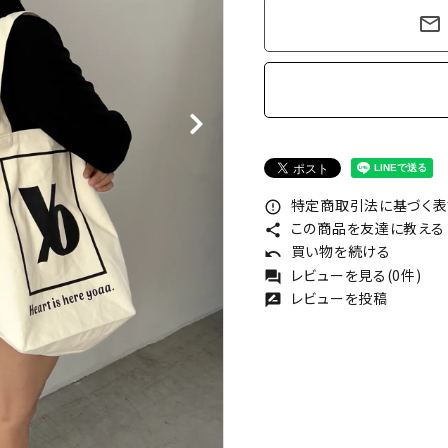
mail_outline
特定商取引法に基づく表記
error_outline
この商品を友達に教える
share
買い物を続ける
undo
レビューを見る(0件)
forum
レビューを投稿
rate_review