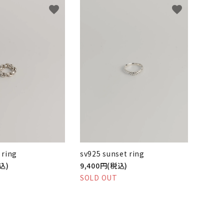
favorite
favorite
 ring
sv925 sunset ring
込)
9,400円(税込)
SOLD OUT