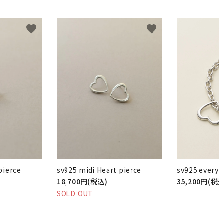
favorite
favorite
pierce
sv925 midi Heart pierce
sv925 every
18,700円(税込)
35,200円(税
SOLD OUT