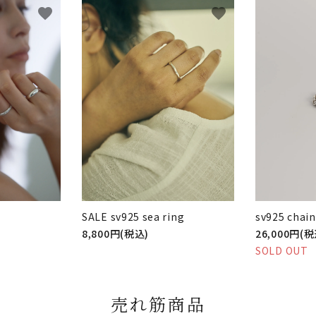
favorite
favorite
SALE sv925 sea ring
sv925 chain
8,800円(税込)
26,000円(税
SOLD OUT
売れ筋商品