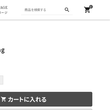
0
AGE
shopping_cart
search
ページ
other
BRACELET ANKLET
ag
＋
カートに入れる
shopping_cart