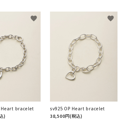
favorite
favorite
 Heart bracelet
sv925 OP Heart bracelet
込)
38,500円(税込)