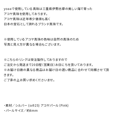
yoaaで使用している真珠は三重県伊勢志摩の美しい海で育った
アコヤ真珠を使用しております。
アコヤ真珠は近年希少価値も高く
日本の宝石として誇れるブランド真珠です。
※使用しているアコヤ真珠の色味は自然の真珠のため
写真と見え方が異なる場合もございます。
※こちらのリングは受注製作しておりますので
ご注文から発送まで20日程（営業日）お日にちを頂いております。
※お届け日数の異なる商品はお届け日の遅い商品に合わせて同梱させて頂
きます。
ご了承の上お買い求めくださいませ。
・素材／シルバー (sv925) アコヤパール（Pink)
・パールサイズ／約6mm