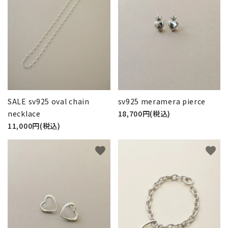
SALE sv925 oval chain
sv925 meramera pierce
necklace
18,700円(税込)
11,000円(税込)
favorite
favorite