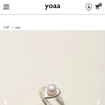
0
shopping_cart
TOP
>
sale