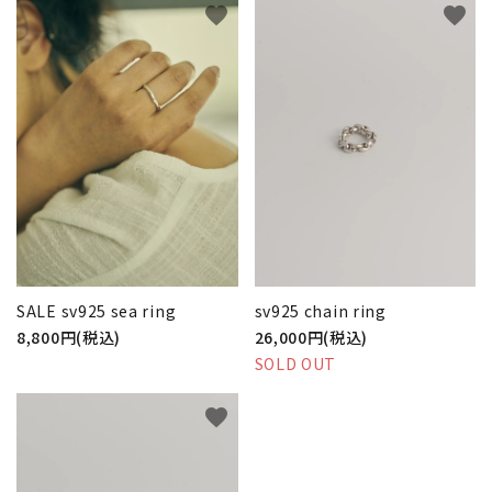
favorite
favorite
SALE sv925 sea ring
sv925 chain ring
8,800円(税込)
26,000円(税込)
SOLD OUT
favorite