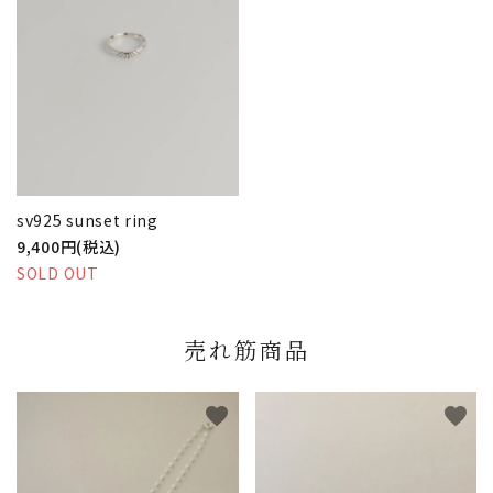
sv925 sunset ring
9,400円(税込)
SOLD OUT
売れ筋商品
favorite
favorite