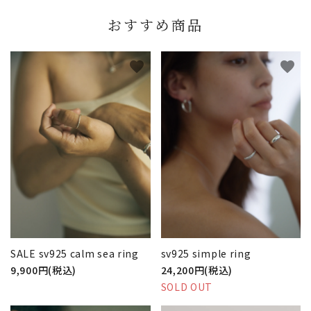
おすすめ商品
favorite
favorite
SALE sv925 calm sea ring
sv925 simple ring
9,900円(税込)
24,200円(税込)
SOLD OUT