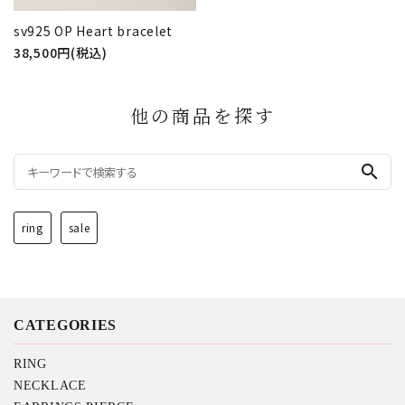
sv925 OP Heart bracelet
38,500円(税込)
他の商品を探す
search
ring
sale
CATEGORIES
RING
NECKLACE