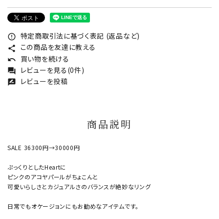
特定商取引法に基づく表記 (返品など)
error_outline
この商品を友達に教える
share
買い物を続ける
undo
レビューを見る(0件)
forum
レビューを投稿
rate_review
商品説明
SALE 36300円→30000円
ぷっくりとしたHeartに
ピンクのアコヤパールがちょこんと
可愛いらしさとカジュアルさのバランスが絶妙なリング
日常でもオケージョンにもお勧めなアイテムです。