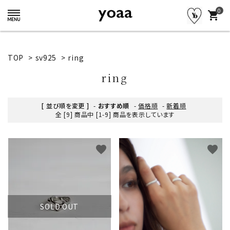
0
shopping_cart
TOP
>
sv925
>
ring
ring
[ 並び順を変更 ]
-
おすすめ順
-
価格順
-
新着順
全 [9] 商品中 [1-9] 商品を表示しています
favorite
favorite
SOLD OUT