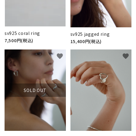
sv925 coral ring
sv925 jagged ring
7,500円(税込)
15,400円(税込)
favorite
favorite
SOLD OUT